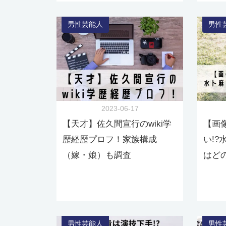
男性芸能人
男性
2023-06-17
【天才】佐久間宣行のwiki学
【画
歴経歴プロフ！家族構成
い!
（嫁・娘）も調査
はど
男性芸能人
男性