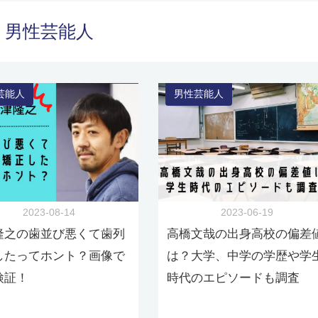
男性芸能人
芸能人
男性芸能人
2023-08-14
2023-06-19
隆之の歯並び悪くて歯列
高橋文哉の出身高校の偏差
したってホント？画像で
は？大学、中学の学歴や学
検証！
時代のエピソードも調査