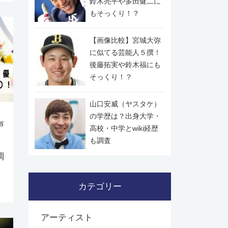
鈴木亮平や多田健二に
もそっくり！？
【画像比較】宮城大弥
に似てる芸能人５撰！
後藤拓実や鈴木福にも
そっくり！？
山口安威（ヤスタケ）
の学歴は？出身大学・
声
高校・中学とwiki経歴
も調査
調
カテゴリー
アーティスト