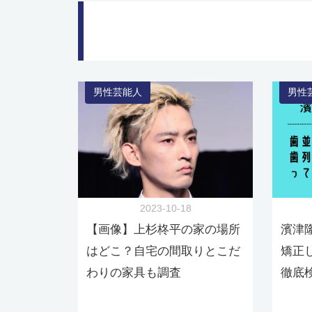
男性芸能人
男性
2023-10-18
【画像】上杉柊平の家の場所
濱津
はどこ？自宅の間取りとこだ
矯正
わりの家具も調査
徹底