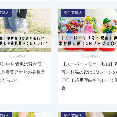
芸能人
男性芸能人
2023-05-14
2023-05-10
像】中村倫也は背が低
【スーパーマリオ・映画】
?水卜麻美アナとの身長差
優木村昴の役はCMシーンの
のくらい？
〇〇！起用理由も合わせて
査
芸能人
男性芸能人