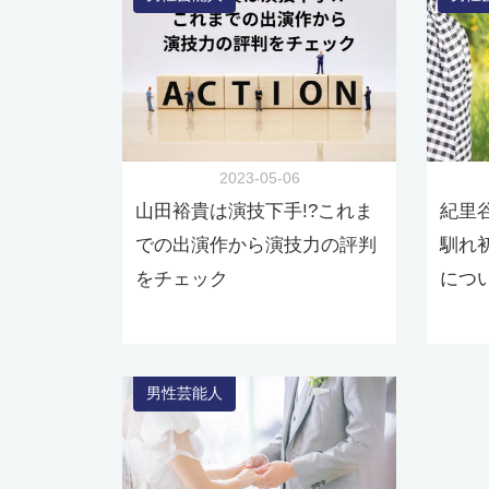
2023-05-06
山田裕貴は演技下手!?これま
紀里
での出演作から演技力の評判
馴れ
をチェック
につ
男性芸能人