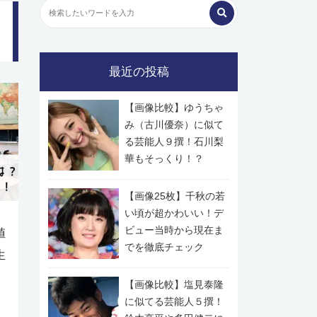
最近の投稿
【画像比較】ゆうちゃ
み（古川優奈）に似て
る芸能人９撰！石川梨
華もそっくり！？
【画像25枚】千秋の若
い頃が超かわいい！デ
ビュー当時から現在ま
値
でを徹底チェック
生
【画像比較】塩見泰隆
に似てる芸能人５撰！