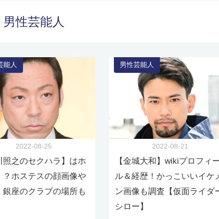
男性芸能人
芸能人
男性芸能人
2022-08-25
2022-08-21
川照之のセクハラ】はホ
【金城大和】wikiプロフィ
！？ホステスの顔画像や
ル＆経歴！かっこいいイケ
、銀座のクラブの場所も
ン画像も調査【仮面ライダ
シロー】