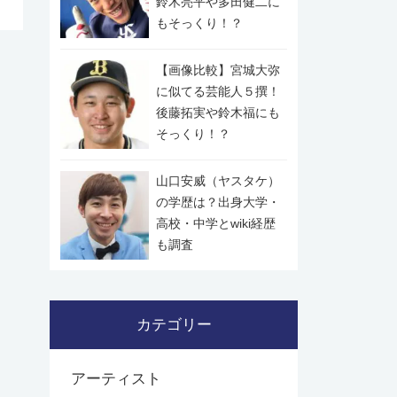
鈴木亮平や多田健二に
もそっくり！？
【画像比較】宮城大弥
に似てる芸能人５撰！
後藤拓実や鈴木福にも
そっくり！？
山口安威（ヤスタケ）
の学歴は？出身大学・
高校・中学とwiki経歴
も調査
カテゴリー
アーティスト