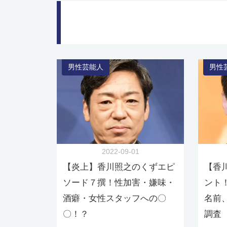
男性芸能人
男性
2022-09-01
【炎上】香川照之のくずエピ
【香
ソード７撰！性加害・嫌味・
ント
酒癖・女性スタッフへの〇
名前
〇！？
調査