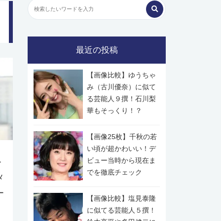
最近の投稿
【画像比較】ゆうちゃ
み（古川優奈）に似て
る芸能人９撰！石川梨
華もそっくり！？
【画像25枚】千秋の若
い頃が超かわいい！デ
ビュー当時から現在ま
ー
でを徹底チェック
メ
ー
【画像比較】塩見泰隆
に似てる芸能人５撰！