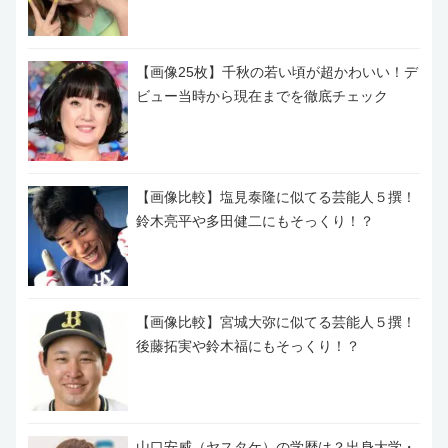
【画像25枚】千秋の若い頃が超かわいい！デ
ビュー当時から現在までを徹底チェック
【画像比較】塩見泰隆に似てる芸能人５撰！
鈴木亮平や多田健二にもそっくり！？
【画像比較】宮城大弥に似てる芸能人５撰！
後藤拓実や鈴木福にもそっくり！？
山口安威（ヤスタケ）の学歴は？出身大学・