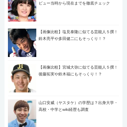
ビュー当時から現在までを徹底チェック
【画像比較】塩見泰隆に似てる芸能人５撰！
鈴木亮平や多田健二にもそっくり！？
【画像比較】宮城大弥に似てる芸能人５撰！
後藤拓実や鈴木福にもそっくり！？
山口安威（ヤスタケ）の学歴は？出身大学・
高校・中学とwiki経歴も調査