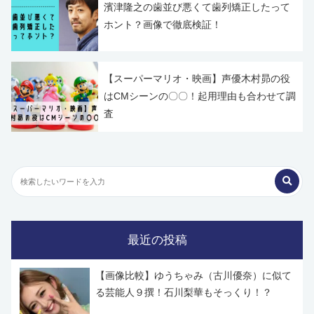
濱津隆之の歯並び悪くて歯列矯正したって
ホント？画像で徹底検証！
【スーパーマリオ・映画】声優木村昴の役
はCMシーンの〇〇！起用理由も合わせて調
査
最近の投稿
【画像比較】ゆうちゃみ（古川優奈）に似て
る芸能人９撰！石川梨華もそっくり！？