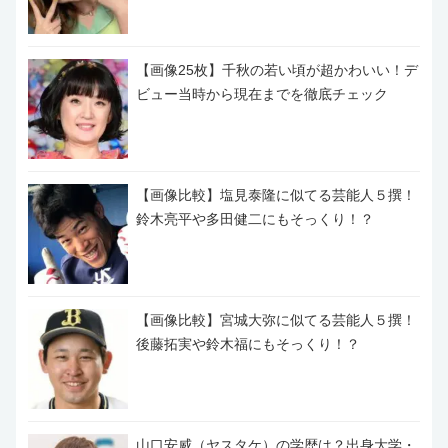
【画像25枚】千秋の若い頃が超かわいい！デ
ビュー当時から現在までを徹底チェック
【画像比較】塩見泰隆に似てる芸能人５撰！
鈴木亮平や多田健二にもそっくり！？
【画像比較】宮城大弥に似てる芸能人５撰！
後藤拓実や鈴木福にもそっくり！？
山口安威（ヤスタケ）の学歴は？出身大学・