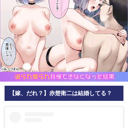
【嫁、だれ？】赤楚衛二は結婚してる？