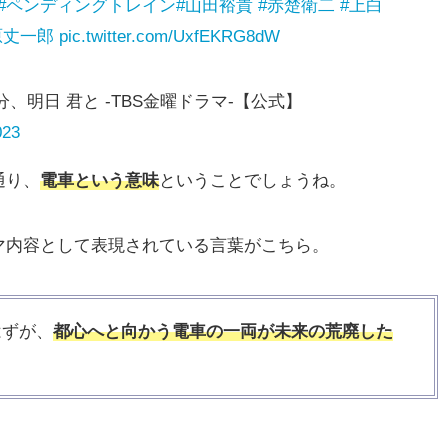
#ペンディングトレイン
#山田裕貴
#赤楚衛二
#上白
原丈一郎
pic.twitter.com/UxfEKRG8dW
、明日 君と -TBS金曜ドラマ-【公式】
023
通り、
電車という意味
ということでしょうね。
マ内容として表現されている言葉がこちら。
はずが、
都心へと向かう電車の一両が未来の荒廃した