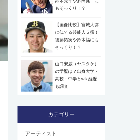
鈴木亮平や多田健二に
もそっくり！？
【画像比較】宮城大弥
に似てる芸能人５撰！
後藤拓実や鈴木福にも
そっくり！？
山口安威（ヤスタケ）
の学歴は？出身大学・
高校・中学とwiki経歴
も調査
カテゴリー
アーティスト