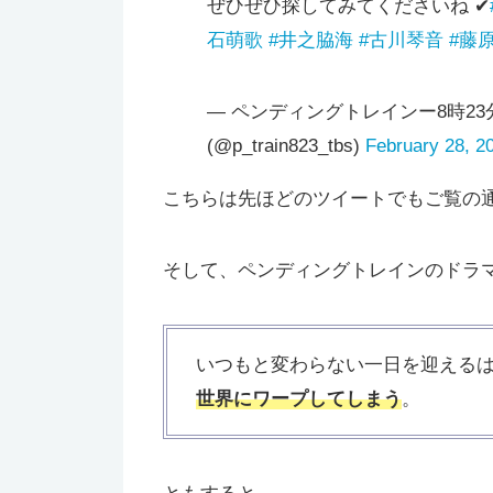
ぜひぜひ探してみてくださいね ✔︎
石萌歌
#井之脇海
#古川琴音
#藤
— ペンディングトレインー8時23分
(@p_train823_tbs)
February 28, 2
こちらは先ほどのツイートでもご覧の
そして、ペンディングトレインのドラ
いつもと変わらない一日を迎える
世界にワープしてしまう
。