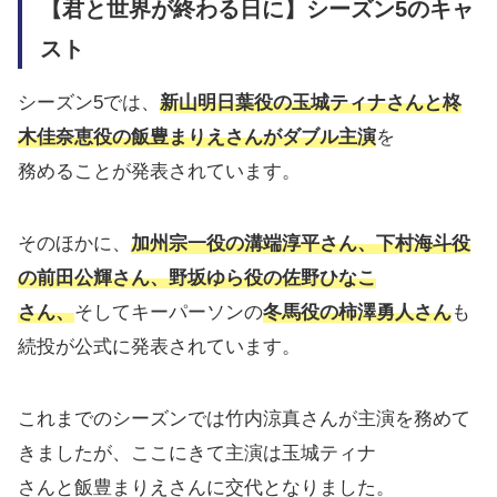
【君と世界が終わる日に】シーズン5のキャ
スト
シーズン5では、
新山明日葉役の玉城ティナさんと柊
木佳奈恵役の飯豊まりえさんがダブル主演
を
務めることが発表されています。
そのほかに、
加州宗一役の溝端淳平さん、下村海斗役
の前田公輝さん、野坂ゆら役の佐野ひなこ
さん、
そしてキーパーソンの
冬馬役の柿澤勇人さん
も
続投が公式に発表されています。
これまでのシーズンでは竹内涼真さんが主演を務めて
きましたが、ここにきて主演は玉城ティナ
さんと飯豊まりえさんに交代となりました。