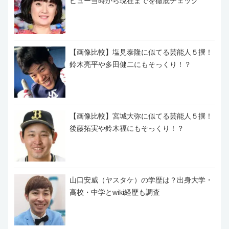
ビュー当時から現在までを徹底チェック
【画像比較】塩見泰隆に似てる芸能人５撰！
鈴木亮平や多田健二にもそっくり！？
【画像比較】宮城大弥に似てる芸能人５撰！
後藤拓実や鈴木福にもそっくり！？
山口安威（ヤスタケ）の学歴は？出身大学・
高校・中学とwiki経歴も調査