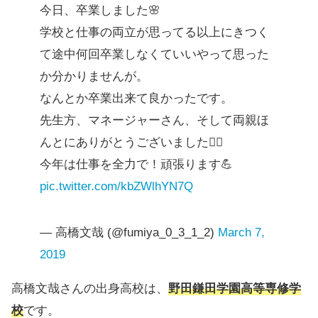
今日、卒業しました🌸
学校と仕事の両立が思ってる以上にきつく
て途中何回卒業しなくていいやって思った
か分かりませんが。
なんとか卒業出来て良かったです。
先生方、マネージャーさん、そして両親ほ
んとにありがとうございました🙇‍♂️
今年は仕事を全力で！頑張ります💪
pic.twitter.com/kbZWlhYN7Q
— 高橋文哉 (@fumiya_0_3_1_2)
March 7,
2019
高橋文哉さんの出身高校は、
野田鎌田学園高等専修学
校
です。