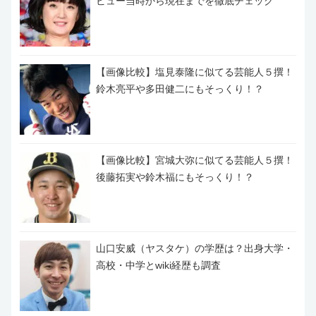
ビュー当時から現在までを徹底チェック
【画像比較】塩見泰隆に似てる芸能人５撰！
鈴木亮平や多田健二にもそっくり！？
【画像比較】宮城大弥に似てる芸能人５撰！
後藤拓実や鈴木福にもそっくり！？
山口安威（ヤスタケ）の学歴は？出身大学・
高校・中学とwiki経歴も調査