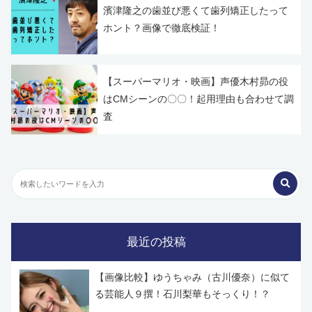
濱津隆之の歯並び悪くて歯列矯正したって
ホント？画像で徹底検証！
【スーパーマリオ・映画】声優木村昴の役
はCMシーンの〇〇！起用理由も合わせて調
査
最近の投稿
【画像比較】ゆうちゃみ（古川優奈）に似て
る芸能人９撰！石川梨華もそっくり！？