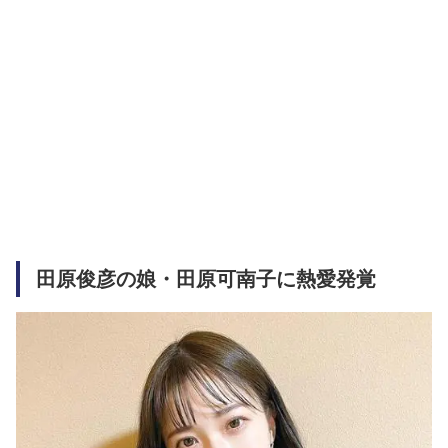
田原俊彦の娘・田原可南子に熱愛発覚