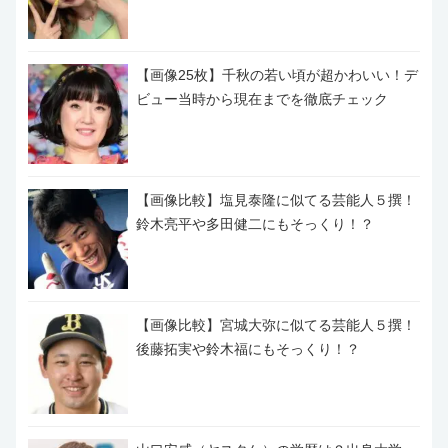
【画像25枚】千秋の若い頃が超かわいい！デ
ビュー当時から現在までを徹底チェック
【画像比較】塩見泰隆に似てる芸能人５撰！
鈴木亮平や多田健二にもそっくり！？
【画像比較】宮城大弥に似てる芸能人５撰！
後藤拓実や鈴木福にもそっくり！？