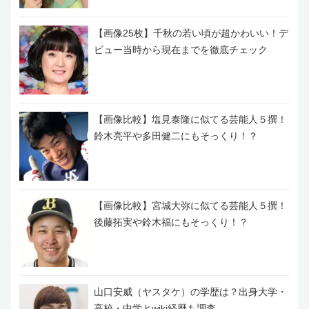
【画像25枚】千秋の若い頃が超かわいい！デ
ビュー当時から現在までを徹底チェック
【画像比較】塩見泰隆に似てる芸能人５撰！
鈴木亮平や多田健二にもそっくり！？
【画像比較】宮城大弥に似てる芸能人５撰！
後藤拓実や鈴木福にもそっくり！？
山口安威（ヤスタケ）の学歴は？出身大学・
高校・中学とwiki経歴も調査