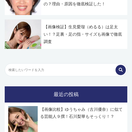
の？理由・原因を徹底検証した！
【画像検証】生見愛瑠（めるる）は足太
い！？足裏・足の指・サイズも画像で徹底
調査
最近の投稿
【画像比較】ゆうちゃみ（古川優奈）に似て
る芸能人９撰！石川梨華もそっくり！？