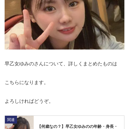
早乙女ゆみのさんについて、詳しくまとめたものは
こちらになります。
よろしければどうぞ。
関連
【何歳なの？】早乙女ゆみのの年齢・身長・