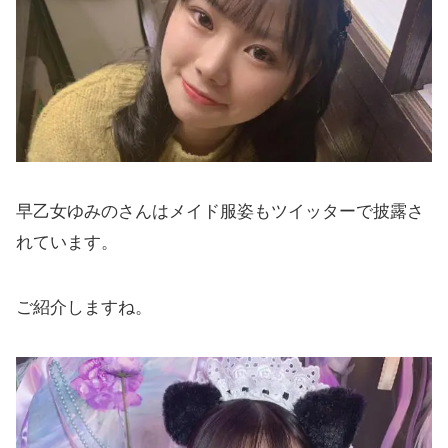
早乙女ゆみのさんはメイド服姿もツイッターで披露さ
れています。
ご紹介しますね。