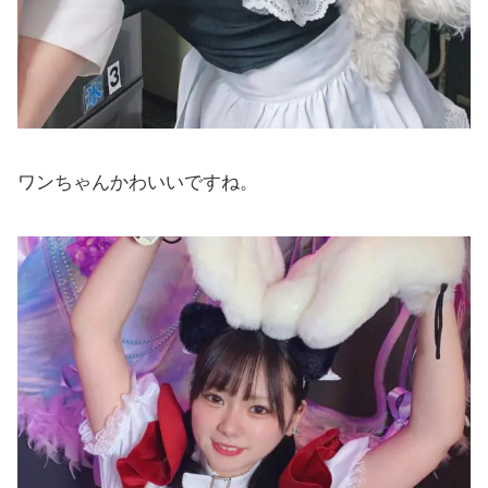
ワンちゃんかわいいですね。