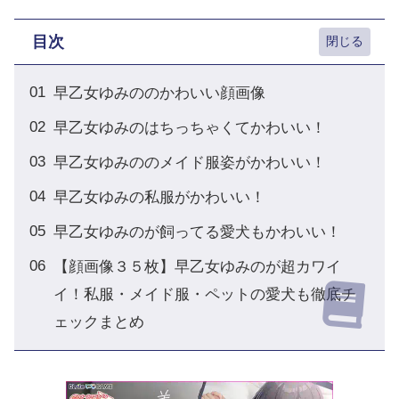
目次
早乙女ゆみののかわいい顔画像
早乙女ゆみのはちっちゃくてかわいい！
早乙女ゆみののメイド服姿がかわいい！
早乙女ゆみの私服がかわいい！
早乙女ゆみのが飼ってる愛犬もかわいい！
【顔画像３５枚】早乙女ゆみのが超カワイ
イ！私服・メイド服・ペットの愛犬も徹底チ
ェックまとめ