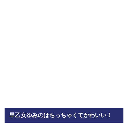
早乙女ゆみのはちっちゃくてかわいい！