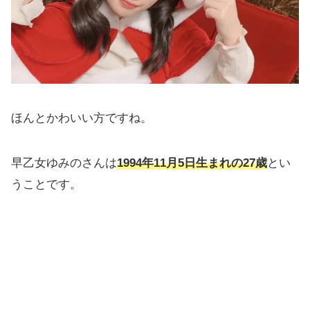
ほんとかわいい方ですね。
早乙女ゆみのさんは
1994年11月5日生まれの27歳
とい
うことです。