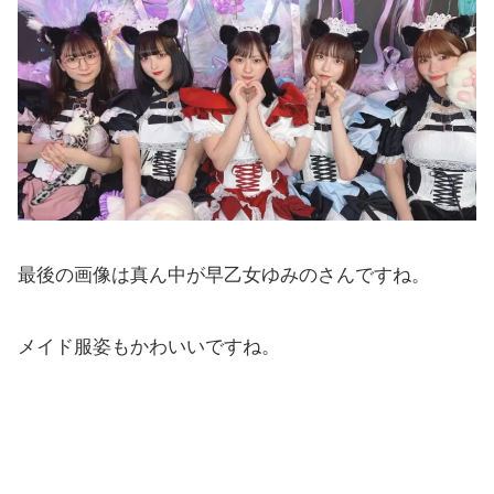
最後の画像は真ん中が早乙女ゆみのさんですね。
メイド服姿もかわいいですね。