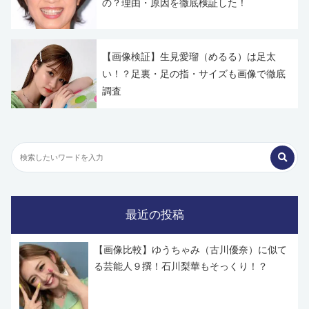
の？理由・原因を徹底検証した！
【画像検証】生見愛瑠（めるる）は足太
い！？足裏・足の指・サイズも画像で徹底
調査
最近の投稿
【画像比較】ゆうちゃみ（古川優奈）に似て
る芸能人９撰！石川梨華もそっくり！？