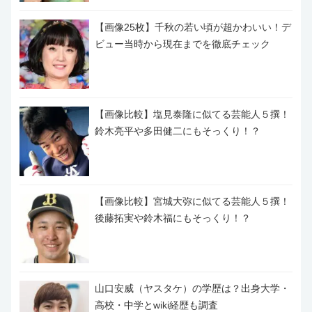
【画像25枚】千秋の若い頃が超かわいい！デ
ビュー当時から現在までを徹底チェック
【画像比較】塩見泰隆に似てる芸能人５撰！
鈴木亮平や多田健二にもそっくり！？
【画像比較】宮城大弥に似てる芸能人５撰！
後藤拓実や鈴木福にもそっくり！？
山口安威（ヤスタケ）の学歴は？出身大学・
高校・中学とwiki経歴も調査