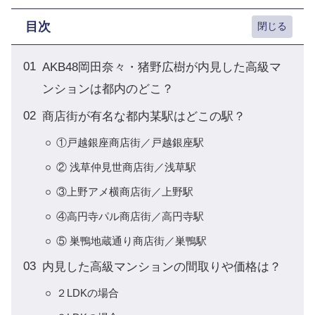
目次
AKB48岡田奈々・猪野広樹が内見した高級マ
ンションは都内のどこ？
商店街が有名な都内某駅はどこの駅？
①戸越銀座商店街／戸越銀座駅
② 浅草仲見世商店街／浅草駅
③上野アメ横商店街／上野駅
④高円寺パル商店街／高円寺駅
⑤ 巣鴨地蔵通り商店街／巣鴨駅
内見した高級マンションの間取りや価格は？
２LDKの場合