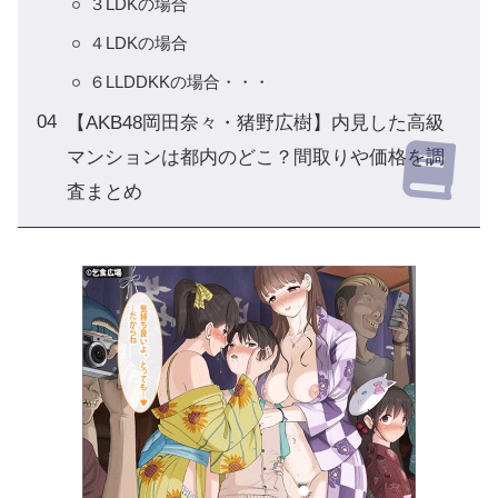
３LDKの場合
４LDKの場合
６LLDDKKの場合・・・
【AKB48岡田奈々・猪野広樹】内見した高級
マンションは都内のどこ？間取りや価格を調
査まとめ