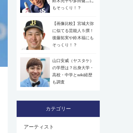
鈴木亮平や多田健二に
もそっくり！？
【画像比較】宮城大弥
に似てる芸能人５撰！
後藤拓実や鈴木福にも
そっくり！？
山口安威（ヤスタケ）
の学歴は？出身大学・
高校・中学とwiki経歴
も調査
カテゴリー
アーティスト