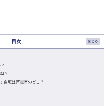
目次
る？
像は？
す自宅は芦屋市のどこ？