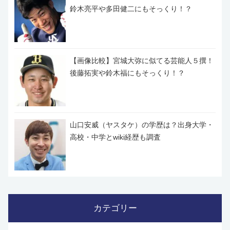
鈴木亮平や多田健二にもそっくり！？
【画像比較】宮城大弥に似てる芸能人５撰！
後藤拓実や鈴木福にもそっくり！？
山口安威（ヤスタケ）の学歴は？出身大学・
高校・中学とwiki経歴も調査
カテゴリー