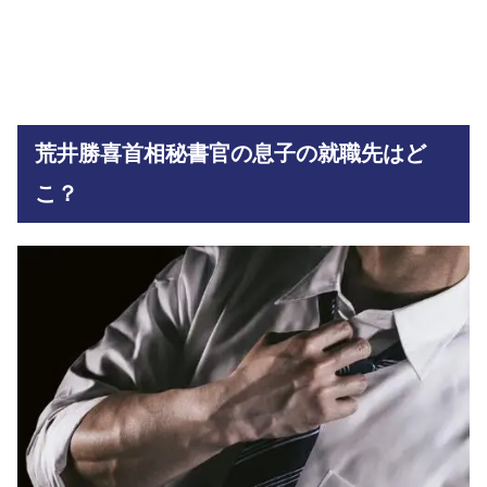
荒井勝喜首相秘書官の息子の就職先はど
こ？