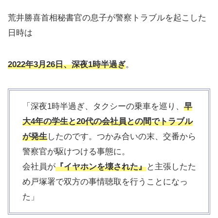
荒井勝喜首相秘書官の息子が警察トラブルを起こした
日時は
2022年3月26日、深夜
1時半過ぎ
。
「深夜1時半過ぎ、タクシーの乗車を巡り、
早
大4年の学生と20代の会社員との間でトラブル
が発生
したのです。つかみ合いの末、交番から
警察官が駆けつける事態に。
会社員が
『イヤホンを壊された』
と主張したた
め戸塚署で双方の事情聴取を行うことになっ
た」