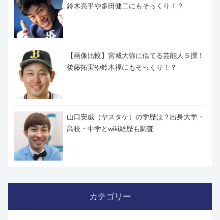
鈴木亮平や多田健二にもそっくり！？
【画像比較】宮城大弥に似てる芸能人５撰！
後藤拓実や鈴木福にもそっくり！？
山口安威（ヤスタケ）の学歴は？出身大学・
高校・中学とwiki経歴も調査
カテゴリー