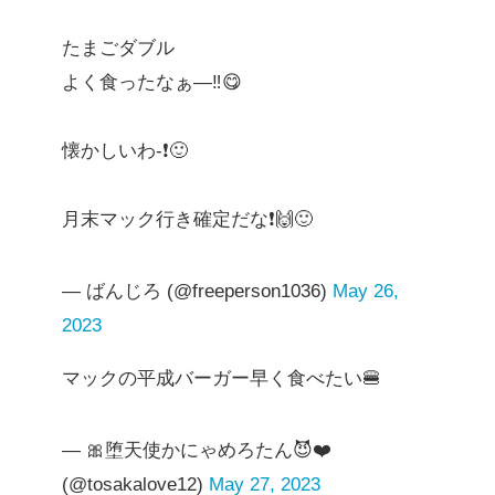
たまごダブル
よく食ったなぁ—‼️😋
懐かしいわ-❗️🙂
月末マック行き確定だな❗️🙌🙂
— ばんじろ (@freeperson1036)
May 26,
2023
マックの平成バーガー早く食べたい🍔
— 🎀堕天使かにゃめろたん😈❤️
(@tosakalove12)
May 27, 2023