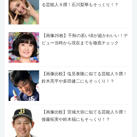
る芸能人９撰！石川梨華もそっくり！？
【画像25枚】千秋の若い頃が超かわいい！デ
ビュー当時から現在までを徹底チェック
【画像比較】塩見泰隆に似てる芸能人５撰！
鈴木亮平や多田健二にもそっくり！？
【画像比較】宮城大弥に似てる芸能人５撰！
後藤拓実や鈴木福にもそっくり！？