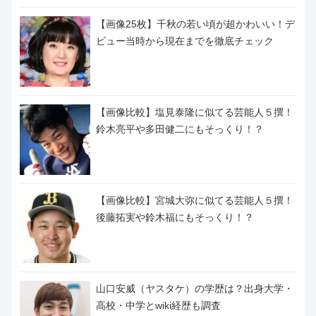
【画像25枚】千秋の若い頃が超かわいい！デ
ビュー当時から現在までを徹底チェック
【画像比較】塩見泰隆に似てる芸能人５撰！
鈴木亮平や多田健二にもそっくり！？
【画像比較】宮城大弥に似てる芸能人５撰！
後藤拓実や鈴木福にもそっくり！？
山口安威（ヤスタケ）の学歴は？出身大学・
高校・中学とwiki経歴も調査