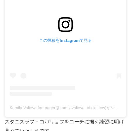
この投稿をInstagramで見る
Kamila Valieva fan page(@kamilavalieva_oficialnew)がシェアした投稿
スタニスラフ・コバリョフをコーチに据え練習に明け
暮れていたようです。