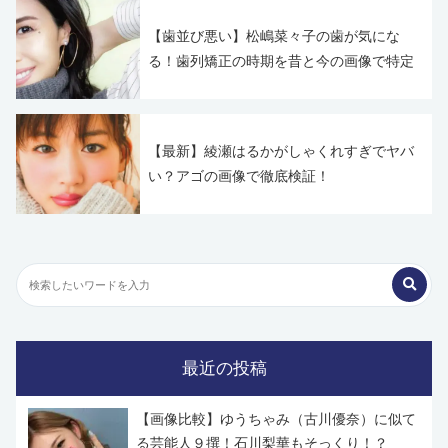
【歯並び悪い】松嶋菜々子の歯が気にな
る！歯列矯正の時期を昔と今の画像で特定
【最新】綾瀬はるかがしゃくれすぎでヤバ
い？アゴの画像で徹底検証！
最近の投稿
【画像比較】ゆうちゃみ（古川優奈）に似て
る芸能人９撰！石川梨華もそっくり！？