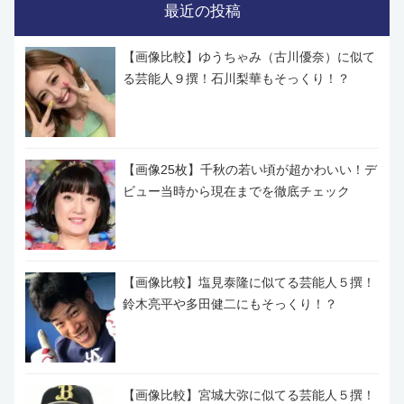
最近の投稿
【画像比較】ゆうちゃみ（古川優奈）に似て
る芸能人９撰！石川梨華もそっくり！？
【画像25枚】千秋の若い頃が超かわいい！デ
ビュー当時から現在までを徹底チェック
【画像比較】塩見泰隆に似てる芸能人５撰！
鈴木亮平や多田健二にもそっくり！？
【画像比較】宮城大弥に似てる芸能人５撰！