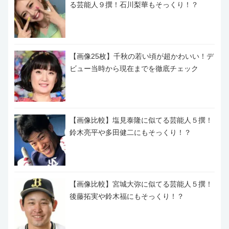
る芸能人９撰！石川梨華もそっくり！？
【画像25枚】千秋の若い頃が超かわいい！デ
ビュー当時から現在までを徹底チェック
【画像比較】塩見泰隆に似てる芸能人５撰！
鈴木亮平や多田健二にもそっくり！？
【画像比較】宮城大弥に似てる芸能人５撰！
後藤拓実や鈴木福にもそっくり！？